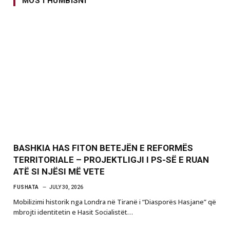
MOS I HUMBISNI
BASHKIA HAS FITON BETEJËN E REFORMËS
TERRITORIALE – PROJEKTLIGJI I PS-SË E RUAN
ATË SI NJËSI MË VETE
FUSHATA
JULY 30, 2026
Mobilizimi historik nga Londra në Tiranë i “Diasporës Hasjane” që
mbrojti identitetin e Hasit Socialistët…