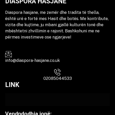
DIASPORA HASJANE
Diaspora hasjane, me zemër dhe tradita të thella,
është urë e fortë mes Hasit dhe botës. Me kontribute,
vizita dhe kujtime, ju mbani gjallë kulturën tonë dhe
mbështetni zhvillimin e rajonit. Bashkohuni me ne
përmes investimeve ose ngjarjeve!
info@diaspora-hasjane.co.uk
02085044533
LINK
Vendndodhja jonë: