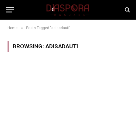
»
Home
Posts Tagged "adisadauti"
BROWSING:
ADISADAUTI