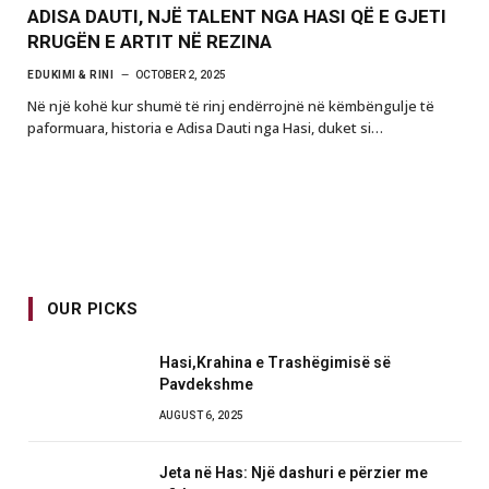
ADISA DAUTI, NJË TALENT NGA HASI QË E GJETI
RRUGËN E ARTIT NË REZINA
EDUKIMI & RINI
OCTOBER 2, 2025
Në një kohë kur shumë të rinj endërrojnë në këmbëngulje të
paformuara, historia e Adisa Dauti nga Hasi, duket si…
OUR PICKS
Hasi,Krahina e Trashëgimisë së
Pavdekshme
AUGUST 6, 2025
Jeta në Has: Një dashuri e përzier me