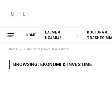
Facebook
Instagram
LAJME &
KULTURA &
HOME
NGJARJE
TRASHEGIMI
»
Home
Category: "Ekonomi & Investime"
BROWSING:
EKONOMI & INVESTIME