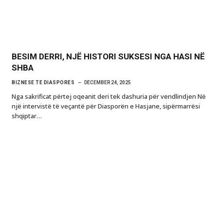
BESIM DERRI, NJË HISTORI SUKSESI NGA HASI NË
SHBA
BIZNESE TE DIASPORES
DECEMBER 24, 2025
Nga sakrificat përtej oqeanit deri tek dashuria për vendlindjen Në
një intervistë të veçantë për Diasporën e Hasjane, sipërmarrësi
shqiptar…