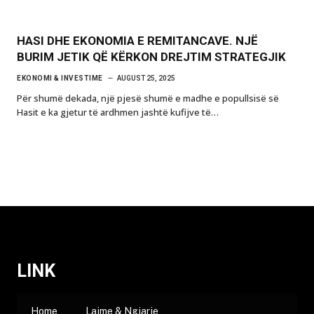
HASI DHE EKONOMIA E REMITANCAVE. NJË
BURIM JETIK QË KËRKON DREJTIM STRATEGJIK
EKONOMI & INVESTIME
AUGUST 25, 2025
Për shumë dekada, një pjesë shumë e madhe e popullsisë së
Hasit e ka gjetur të ardhmen jashtë kufijve të…
LINK
Home
Lajme & Ngjarje