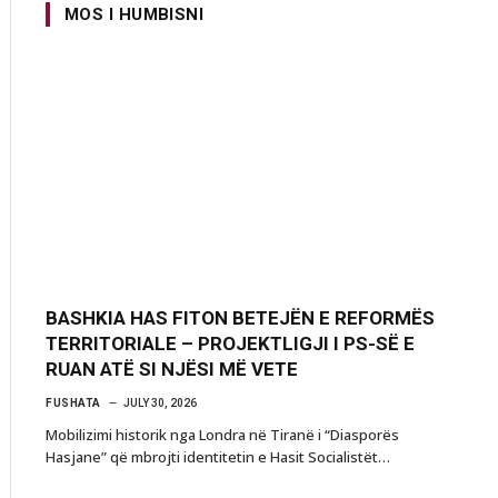
MOS I HUMBISNI
BASHKIA HAS FITON BETEJËN E REFORMËS
TERRITORIALE – PROJEKTLIGJI I PS-SË E
RUAN ATË SI NJËSI MË VETE
FUSHATA
JULY 30, 2026
Mobilizimi historik nga Londra në Tiranë i “Diasporës
Hasjane” që mbrojti identitetin e Hasit Socialistët…