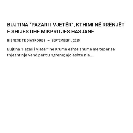
BUJTINA “PAZARI I VJETËR”, KTHIMI NË RRËNJËT
E SHIJES DHE MIKPRITJES HASJANE
BIZNESE TE DIASPORES
SEPTEMBER 1, 2025
Bujtina “Pazari i Vjetër” në Krumë është shumë më tepër se
thjesht një vend për t’u ngrënë; ajo është një…