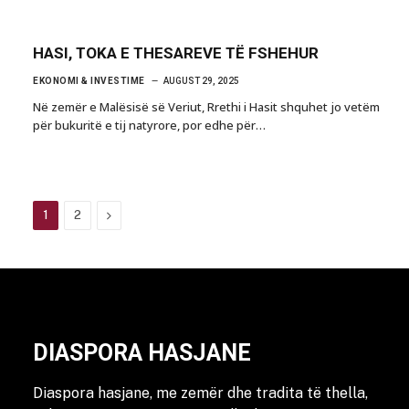
HASI, TOKA E THESAREVE TË FSHEHUR
EKONOMI & INVESTIME
AUGUST 29, 2025
Në zemër e Malësisë së Veriut, Rrethi i Hasit shquhet jo vetëm
për bukuritë e tij natyrore, por edhe për…
Next
1
2
DIASPORA HASJANE
Diaspora hasjane, me zemër dhe tradita të thella,