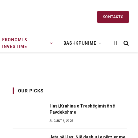
KONTAKTO
EKONOMI &
BASHKPUNIME
INVESTIME
OUR PICKS
Hasi,Krahina e Trashëgimisë së
Pavdekshme
AUGUST 6, 2025
Jeta në Has: Një dashuri e përzier me