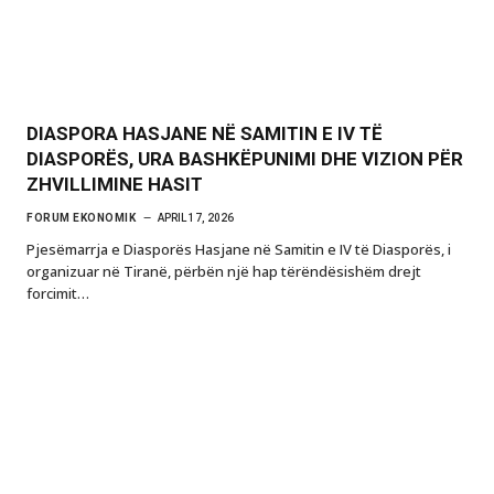
DIASPORA HASJANE NË SAMITIN E IV TË
DIASPORËS, URA BASHKËPUNIMI DHE VIZION PËR
ZHVILLIMINE HASIT
FORUM EKONOMIK
APRIL 17, 2026
Pjesëmarrja e Diasporës Hasjane në Samitin e IV të Diasporës, i
organizuar në Tiranë, përbën një hap tërëndësishëm drejt
forcimit…