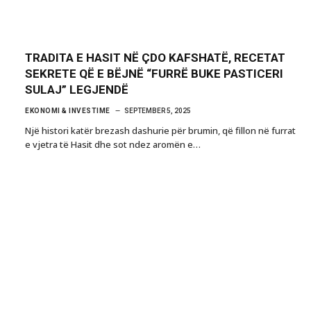
TRADITA E HASIT NË ÇDO KAFSHATË, RECETAT
SEKRETE QË E BËJNË “FURRË BUKE PASTICERI
SULAJ” LEGJENDË
EKONOMI & INVESTIME
SEPTEMBER 5, 2025
Një histori katër brezash dashurie për brumin, që fillon në furrat
e vjetra të Hasit dhe sot ndez aromën e…