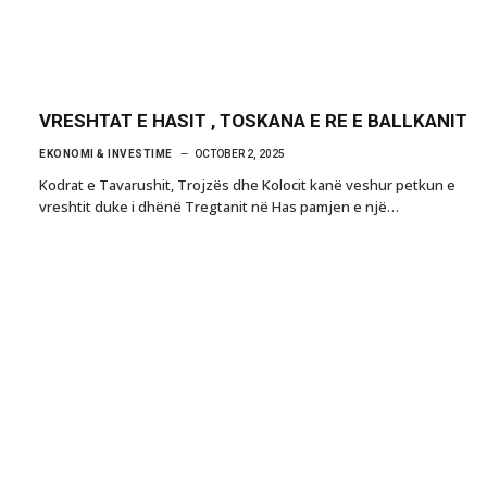
VRESHTAT E HASIT , TOSKANA E RE E BALLKANIT
EKONOMI & INVESTIME
OCTOBER 2, 2025
Kodrat e Tavarushit, Trojzës dhe Kolocit kanë veshur petkun e
vreshtit duke i dhënë Tregtanit në Has pamjen e një…