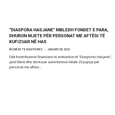
“DIASPORA HASJANE” MBLEDH FONDET E PARA,
DHURON MJETE PËR PERSONAT ME AFTËSI TË
KUFIZUAR NË HAS
BIZNESE TE DIASPORES
JANUARY 28, 2026
Falë kontributeve financiare të anëtarëve të “Diasporës Hasjane”,
janë blerë dhe dorëzuar autoriteteve lokale 25 pajisje për
personat me aftësi…