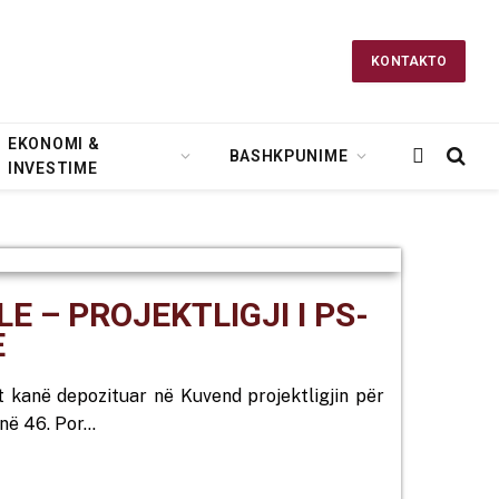
KONTAKTO
EKONOMI &
BASHKPUNIME
INVESTIME
 – PROJEKTLIGJI I PS-
E
ët kanë depozituar në Kuvend projektligjin për
 në 46. Por…