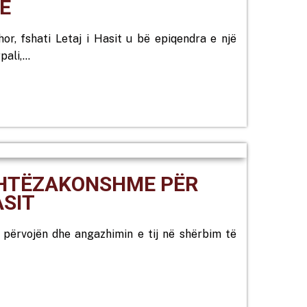
E
or, fshati Letaj i Hasit u bë epiqendra e një
pali,…
ASHTËZAKONSHME PËR
ASIT
e përvojën dhe angazhimin e tij në shërbim të