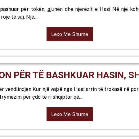
pashuar për tokën, gjuhën dhe njerëzit e Hasi Në një koh
roje të saj. Një…
Lexo Me Shume
ZION PËR TË BASHKUAR HASIN, S
 vendlindjen Kur një vajzë nga Hasi arrin të trokasë në porta
 frymëzim për çdo të ri shqiptar që…
Lexo Me Shume