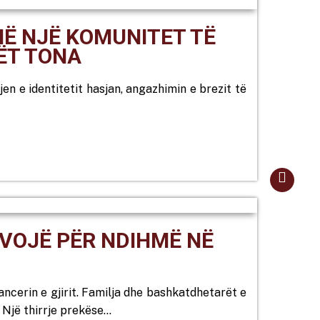
MË NJË KOMUNITET TË
ËT TONA
jen e identitetit hasjan, angazhimin e brezit të
EVOJË PËR NDIHMË NË
ncerin e gjirit. Familja dhe bashkatdhetarët e
. Një thirrje prekëse…