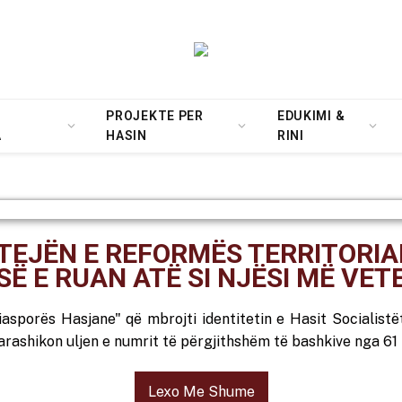
PROJEKTE PER
EDUKIMI &
A
HASIN
RINI
TEJËN E REFORMËS TERRITORIALE
SË E RUAN ATË SI NJËSI MË VET
iasporës Hasjane" që mbrojti identitetin e Hasit Socialist
i parashikon uljen e numrit të përgjithshëm të bashkive nga 61
Lexo Me Shume