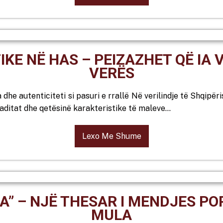
KE NË HAS – PEIZAZHET QË IA V
VERËS
 dhe autenticiteti si pasuri e rrallë Në verilindje të Shqipër
aditat dhe qetësinë karakteristike të maleve…
Lexo Me Shume
A” – NJË THESAR I MENDJES P
MULA