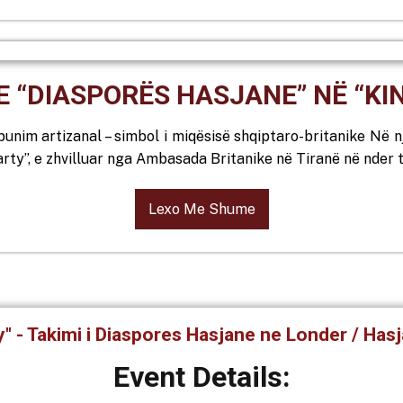
 “DIASPORËS HASJANE” NË “KI
unim artizanal – simbol i miqësisë shqiptaro-britanike Në n
arty”, e zhvilluar nga Ambasada Britanike në Tiranë në nder t
Lexo Me Shume
ty" - Takimi i Diaspores Hasjane ne Londer / Ha
Event Details: