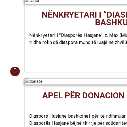
NËNKRYETARI I “DIA
BASHKU
Nënkryetari i "Diasporës Hasjane", z. Max (Misi
ri dhe rolin që diaspora mund të luajë në zhvill
APEL PËR DONACION 
Diaspora Hasjane bashkohet për të ndihmuar Lu
Diasporës Hasjane bëjnë thirrje për solidaritet