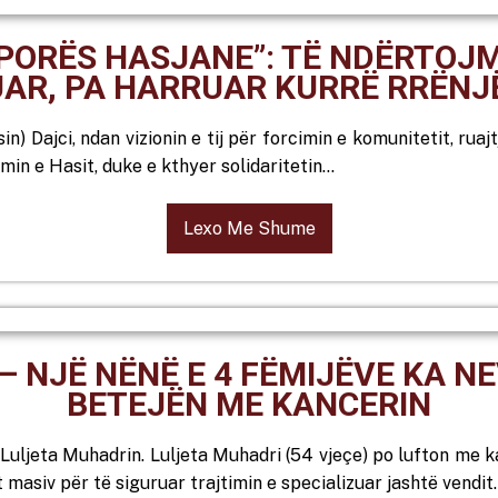
SPORËS HASJANE”: TË NDËRTOJ
AR, PA HARRUAR KURRË RRËNJ
n) Dajci, ndan vizionin e tij për forcimin e komunitetit, ruajt
imin e Hasit, duke e kthyer solidaritetin…
Lexo Me Shume
– NJË NËNË E 4 FËMIJËVE KA N
BETEJËN ME KANCERIN
ljeta Muhadrin. Luljeta Muhadri (54 vjeçe) po lufton me ka
 masiv për të siguruar trajtimin e specializuar jashtë vendit