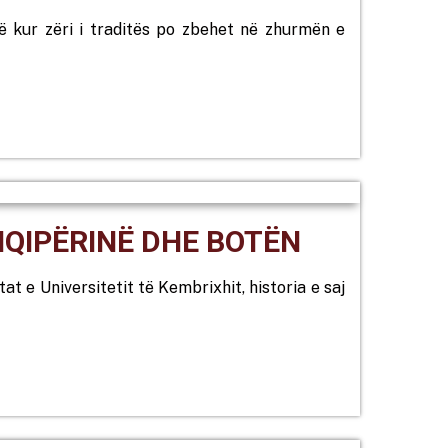
ë kur zëri i traditës po zbehet në zhurmën e
HQIPËRINË DHE BOTËN
t e Universitetit të Kembrixhit, historia e saj