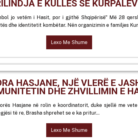
ILINDJA E KULLËS SË KURPALËV
bol jo vetëm i Hasit, por i gjithë Shqipërisë" Më 28 qersh
itës dhe identitetit kombëtar. Nën organizimin e familjes Kur
Lexo Me Shume
PORA HASJANE, NJË VLERË E J
UNITETIN DHE ZHVILLIMIN E H
orës Hasjane në rolin e koordinatorit, duke sjellë me vet
gjësi të re, Brasha shprehet se e ka pritur…
Lexo Me Shume