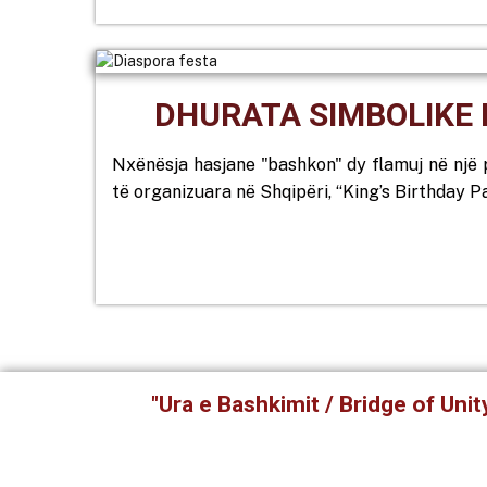
DHURATA SIMBOLIKE E
Nxënësja hasjane "bashkon" dy flamuj në një p
të organizuara në Shqipëri, “King’s Birthday P
"Ura e Bashkimit / Bridge of Uni