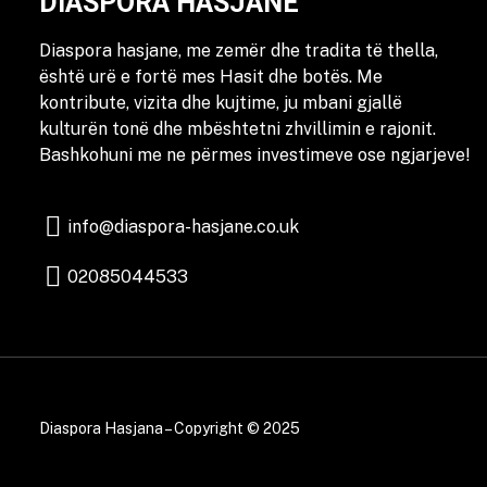
DIASPORA HASJANE
Diaspora hasjane, me zemër dhe tradita të thella,
është urë e fortë mes Hasit dhe botës. Me
kontribute, vizita dhe kujtime, ju mbani gjallë
kulturën tonë dhe mbështetni zhvillimin e rajonit.
Bashkohuni me ne përmes investimeve ose ngjarjeve!
info@diaspora-hasjane.co.uk
02085044533
Diaspora Hasjana – Copyright © 2025