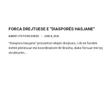
FORCA DREJTUESE E “DIASPORËS HASJANE”
ARKIVI I FOTOVE/VIDEO
JUNE 8, 2026
“Diaspora Hasjane” prezanton ekipin drejtues, i cili së fundmi
është plotësuar me koordinatorin Ilir Brasha, duke forcuar më tej
strukturën…