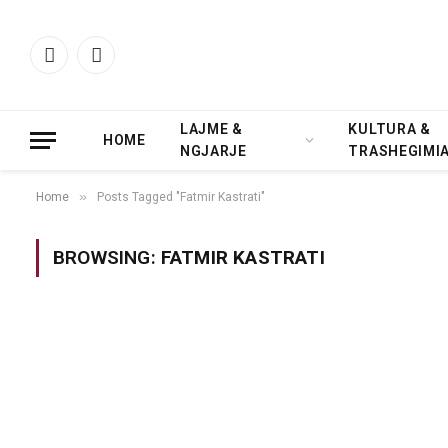
Facebook
Instagram
LAJME &
KULTURA &
HOME
NGJARJE
TRASHEGIMI
»
Home
Posts Tagged "Fatmir Kastrati"
BROWSING:
FATMIR KASTRATI