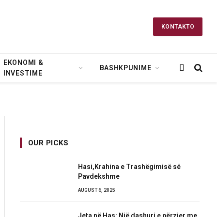
KONTAKTO
EKONOMI &
BASHKPUNIME
INVESTIME
OUR PICKS
Hasi,Krahina e Trashëgimisë së
Pavdekshme
AUGUST 6, 2025
Jeta në Has: Një dashuri e përzier me