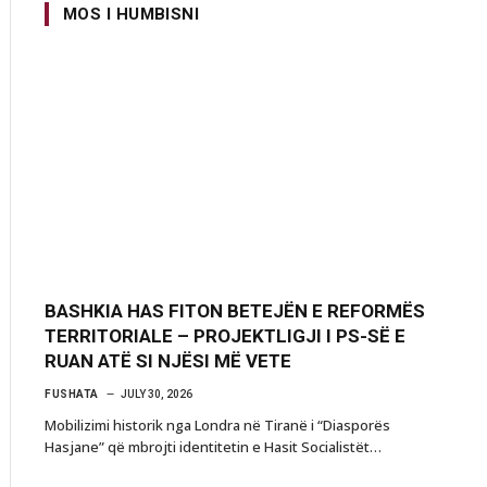
MOS I HUMBISNI
BASHKIA HAS FITON BETEJËN E REFORMËS
TERRITORIALE – PROJEKTLIGJI I PS-SË E
RUAN ATË SI NJËSI MË VETE
FUSHATA
JULY 30, 2026
Mobilizimi historik nga Londra në Tiranë i “Diasporës
Hasjane” që mbrojti identitetin e Hasit Socialistët…