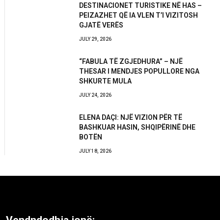
DESTINACIONET TURISTIKE NË HAS –
PEIZAZHET QË IA VLEN T’I VIZITOSH
GJATË VERËS
JULY 29, 2026
“FABULA TË ZGJEDHURA” – NJË
THESAR I MENDJES POPULLORE NGA
SHKURTE MULA
JULY 24, 2026
ELENA DAÇI: NJË VIZION PËR TË
BASHKUAR HASIN, SHQIPËRINË DHE
BOTËN
JULY 18, 2026
Vendndodhja jonë: