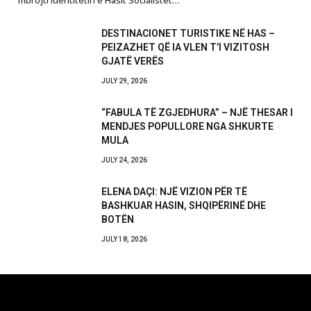
mbrojti identitetin e Hasit Socialistët…
DESTINACIONET TURISTIKE NË HAS –
PEIZAZHET QË IA VLEN T’I VIZITOSH
GJATË VERËS
JULY 29, 2026
“FABULA TË ZGJEDHURA” – NJË THESAR I
MENDJES POPULLORE NGA SHKURTE
MULA
JULY 24, 2026
ELENA DAÇI: NJË VIZION PËR TË
BASHKUAR HASIN, SHQIPËRINË DHE
BOTËN
JULY 18, 2026