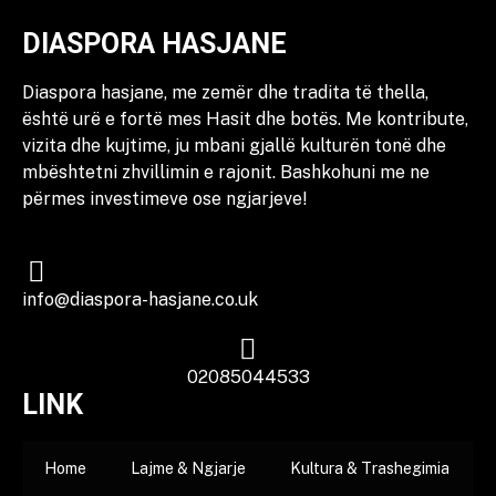
DIASPORA HASJANE
Diaspora hasjane, me zemër dhe tradita të thella,
është urë e fortë mes Hasit dhe botës. Me kontribute,
vizita dhe kujtime, ju mbani gjallë kulturën tonë dhe
mbështetni zhvillimin e rajonit. Bashkohuni me ne
përmes investimeve ose ngjarjeve!
info@diaspora-hasjane.co.uk
02085044533
LINK
Home
Lajme & Ngjarje
Kultura & Trashegimia