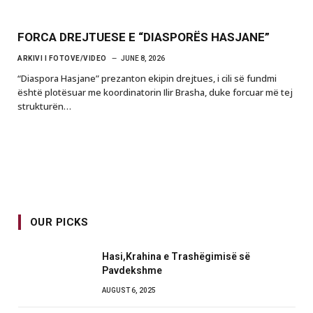
FORCA DREJTUESE E “DIASPORËS HASJANE”
ARKIVI I FOTOVE/VIDEO
JUNE 8, 2026
“Diaspora Hasjane” prezanton ekipin drejtues, i cili së fundmi
është plotësuar me koordinatorin Ilir Brasha, duke forcuar më tej
strukturën…
OUR PICKS
Hasi,Krahina e Trashëgimisë së
Pavdekshme
AUGUST 6, 2025