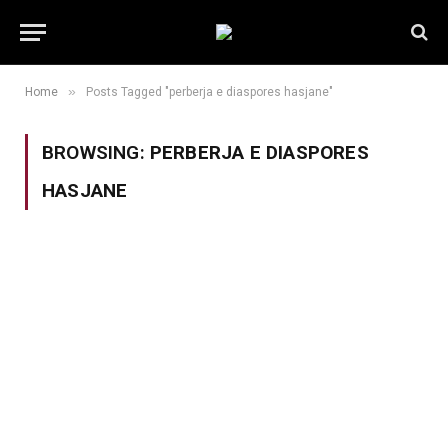
»
Home
Posts Tagged "perberja e diaspores hasjane"
BROWSING:
PERBERJA E DIASPORES
HASJANE