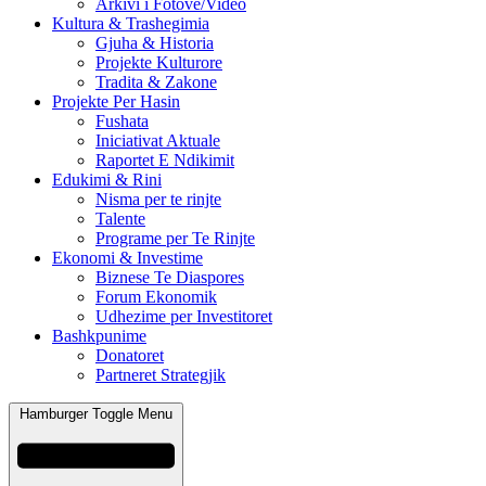
Arkivi i Fotove/Video
Kultura & Trashegimia
Gjuha & Historia
Projekte Kulturore
Tradita & Zakone
Projekte Per Hasin
Fushata
Iniciativat Aktuale
Raportet E Ndikimit
Edukimi & Rini
Nisma per te rinjte
Talente
Programe per Te Rinjte
Ekonomi & Investime
Biznese Te Diaspores
Forum Ekonomik
Udhezime per Investitoret
Bashkpunime
Donatoret
Partneret Strategjik
Hamburger Toggle Menu