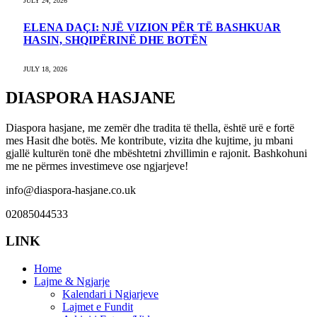
JULY 24, 2026
ELENA DAÇI: NJË VIZION PËR TË BASHKUAR
HASIN, SHQIPËRINË DHE BOTËN
JULY 18, 2026
DIASPORA HASJANE
Diaspora hasjane, me zemër dhe tradita të thella, është urë e fortë
mes Hasit dhe botës. Me kontribute, vizita dhe kujtime, ju mbani
gjallë kulturën tonë dhe mbështetni zhvillimin e rajonit. Bashkohuni
me ne përmes investimeve ose ngjarjeve!
info@diaspora-hasjane.co.uk
02085044533
LINK
Home
Lajme & Ngjarje
Kalendari i Ngjarjeve
Lajmet e Fundit