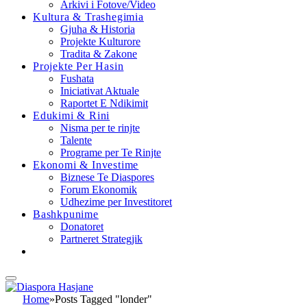
Arkivi i Fotove/Video
Kultura & Trashegimia
Gjuha & Historia
Projekte Kulturore
Tradita & Zakone
Projekte Per Hasin
Fushata
Iniciativat Aktuale
Raportet E Ndikimit
Edukimi & Rini
Nisma per te rinjte
Talente
Programe per Te Rinjte
Ekonomi & Investime
Biznese Te Diaspores
Forum Ekonomik
Udhezime per Investitoret
Bashkpunime
Donatoret
Partneret Strategjik
Home
»
Posts Tagged "londer"