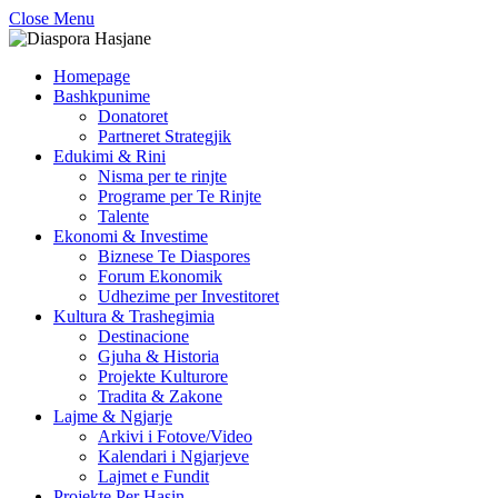
Close Menu
Homepage
Bashkpunime
Donatoret
Partneret Strategjik
Edukimi & Rini
Nisma per te rinjte
Programe per Te Rinjte
Talente
Ekonomi & Investime
Biznese Te Diaspores
Forum Ekonomik
Udhezime per Investitoret
Kultura & Trashegimia
Destinacione
Gjuha & Historia
Projekte Kulturore
Tradita & Zakone
Lajme & Ngjarje
Arkivi i Fotove/Video
Kalendari i Ngjarjeve
Lajmet e Fundit
Projekte Per Hasin