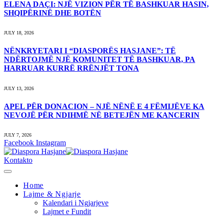
ELENA DAÇI: NJË VIZION PËR TË BASHKUAR HASIN,
SHQIPËRINË DHE BOTËN
JULY 18, 2026
NËNKRYETARI I “DIASPORËS HASJANE”: TË
NDËRTOJMË NJË KOMUNITET TË BASHKUAR, PA
HARRUAR KURRË RRËNJËT TONA
JULY 13, 2026
APEL PËR DONACION – NJË NËNË E 4 FËMIJËVE KA
NEVOJË PËR NDIHMË NË BETEJËN ME KANCERIN
JULY 7, 2026
Facebook
Instagram
Kontakto
Home
Lajme & Ngjarje
Kalendari i Ngjarjeve
Lajmet e Fundit