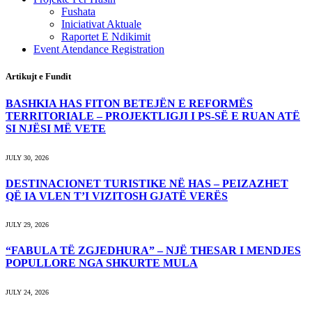
Fushata
Iniciativat Aktuale
Raportet E Ndikimit
Event Atendance Registration
Artikujt e Fundit
BASHKIA HAS FITON BETEJËN E REFORMËS
TERRITORIALE – PROJEKTLIGJI I PS-SË E RUAN ATË
SI NJËSI MË VETE
JULY 30, 2026
DESTINACIONET TURISTIKE NË HAS – PEIZAZHET
QË IA VLEN T’I VIZITOSH GJATË VERËS
JULY 29, 2026
“FABULA TË ZGJEDHURA” – NJË THESAR I MENDJES
POPULLORE NGA SHKURTE MULA
JULY 24, 2026