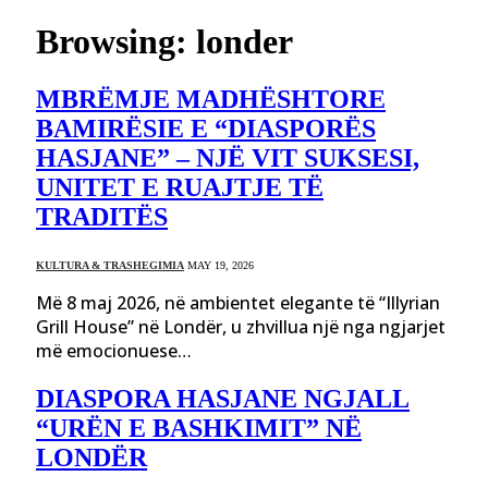
Browsing:
londer
MBRËMJE MADHËSHTORE
BAMIRËSIE E “DIASPORËS
HASJANE” – NJË VIT SUKSESI,
UNITET E RUAJTJE TË
TRADITËS
KULTURA & TRASHEGIMIA
MAY 19, 2026
Më 8 maj 2026, në ambientet elegante të “Illyrian
Grill House” në Londër, u zhvillua një nga ngjarjet
më emocionuese…
DIASPORA HASJANE NGJALL
“URËN E BASHKIMIT” NË
LONDËR