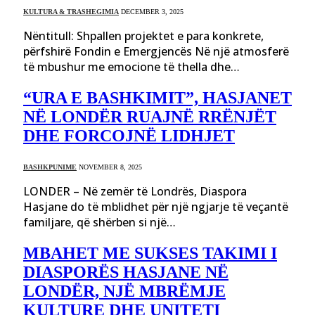
KULTURA & TRASHEGIMIA
DECEMBER 3, 2025
Nëntitull: Shpallen projektet e para konkrete,
përfshirë Fondin e Emergjencës Në një atmosferë
të mbushur me emocione të thella dhe…
“URA E BASHKIMIT”, HASJANET
NË LONDËR RUAJNË RRËNJËT
DHE FORCOJNË LIDHJET
BASHKPUNIME
NOVEMBER 8, 2025
LONDER – Në zemër të Londrës, Diaspora
Hasjane do të mblidhet për një ngjarje të veçantë
familjare, që shërben si një…
MBAHET ME SUKSES TAKIMI I
DIASPORËS HASJANE NË
LONDËR, NJË MBRËMJE
KULTURE DHE UNITETI