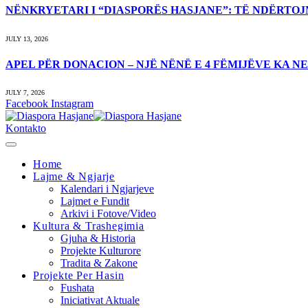
NËNKRYETARI I “DIASPORËS HASJANE”: TË NDËRTO
JULY 13, 2026
APEL PËR DONACION – NJË NËNË E 4 FËMIJËVE KA 
JULY 7, 2026
Facebook
Instagram
Kontakto
Home
Lajme & Ngjarje
Kalendari i Ngjarjeve
Lajmet e Fundit
Arkivi i Fotove/Video
Kultura & Trashegimia
Gjuha & Historia
Projekte Kulturore
Tradita & Zakone
Projekte Per Hasin
Fushata
Iniciativat Aktuale