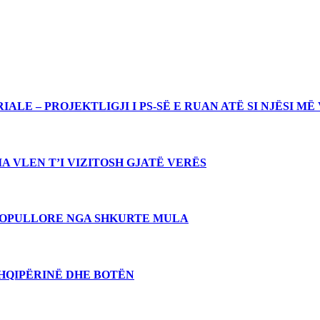
LE – PROJEKTLIGJI I PS-SË E RUAN ATË SI NJËSI MË
A VLEN T’I VIZITOSH GJATË VERËS
 POPULLORE NGA SHKURTE MULA
SHQIPËRINË DHE BOTËN