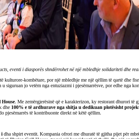
ts, eventi i diasporës shndërrohet në një mbledhje solidariteti dhe real
ë kulturore-kombëtare, por një mbledhje me një qëllim të qartë dhe fisn
 u siguruan jo vetëm nga entuziazmi i pjesëmarrësve, por edhe nga kontrib
ll House
. Me zemërgjerësinë që e karakterizon, ky restorant dhurori të 
ik dhe
100% e të ardhurave nga shitja u dedikuan plotësisht projekt
do pjesëmarrës të kontribuonte direkt në këtë qëllim.
 i
dha shpirt eventit. Kompania ofrori me dhuratë të gjitha pijet për mbrë