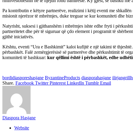
rininvestoheshin në të njëjtin fond bamirësie. Ky gjest, së bashku me at
Pa kontributin e këtyre partnerëve, realizimi i këtij eventi me shkallën
misionit njerëzor të mbrëmjes, duke treguar se kur komuniteti dhe bi
Natyrisht, suksesi i gjithanshëm i mbrëmjes ishte edhe fryti i përkusht
partneritetet dhe për të siguruar që çdo element i programit të shërbente 
gjithë iniciativës.
Kështu, eventi “Ura e Bashkimit” kaloi kufijtë e një takimi të thjesh
përbashkët. Falë zemërgjerësisë së partnerëve dhe përkushtimit të orga
komuniteti të bashkuar:
kur qëllimi është i përbashkët, edhe udhëtim
bordidiasporeshasjane
ByzantineProducts
diasporahasjane
ilirjangrill
Share.
Facebook
Twitter
Pinterest
LinkedIn
Tumblr
Email
Diaspora Hasjane
Website