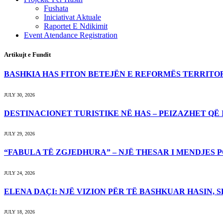
Fushata
Iniciativat Aktuale
Raportet E Ndikimit
Event Atendance Registration
Artikujt e Fundit
BASHKIA HAS FITON BETEJËN E REFORMËS TERRITORIA
JULY 30, 2026
DESTINACIONET TURISTIKE NË HAS – PEIZAZHET QË I
JULY 29, 2026
“FABULA TË ZGJEDHURA” – NJË THESAR I MENDJES
JULY 24, 2026
ELENA DAÇI: NJË VIZION PËR TË BASHKUAR HASIN, 
JULY 18, 2026