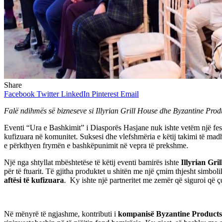
Share
Facebook
Twitter
LinkedIn
Pinterest
Email
Falë ndihmës së bizneseve si Illyrian Grill House dhe Byzantine Produc
Eventi “Ura e Bashkimit” i Diasporës Hasjane nuk ishte vetëm një fest
kufizuara në komunitet. Suksesi dhe vlefshmëria e këtij takimi të madh
e përkthyen frymën e bashkëpunimit në vepra të prekshme.
Një nga shtyllat mbështetëse të këtij eventi bamirës ishte
Illyrian Gri
për të ftuarit. Të gjitha produktet u shitën me një çmim thjesht simbol
aftësi të kufizuara
. Ky ishte një partneritet me zemër që siguroi që ç
Në mënyrë të ngjashme, kontributi i
kompanisë Byzantine Products