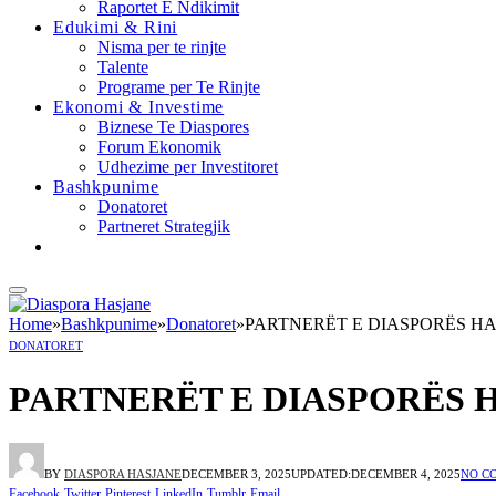
Raportet E Ndikimit
Edukimi & Rini
Nisma per te rinjte
Talente
Programe per Te Rinjte
Ekonomi & Investime
Biznese Te Diaspores
Forum Ekonomik
Udhezime per Investitoret
Bashkpunime
Donatoret
Partneret Strategjik
Home
»
Bashkpunime
»
Donatoret
»
PARTNERËT E DIASPORËS HA
DONATORET
PARTNERËT E DIASPORËS 
BY
DIASPORA HASJANE
DECEMBER 3, 2025
UPDATED:
DECEMBER 4, 2025
NO C
Facebook
Twitter
Pinterest
LinkedIn
Tumblr
Email