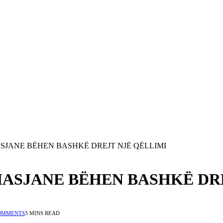
SJANE BËHEN BASHKË DREJT NJË QËLLIMI
HASJANE BËHEN BASHKË DRE
OMMENTS
3 MINS READ