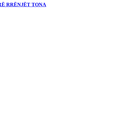
RË RRËNJËT TONA