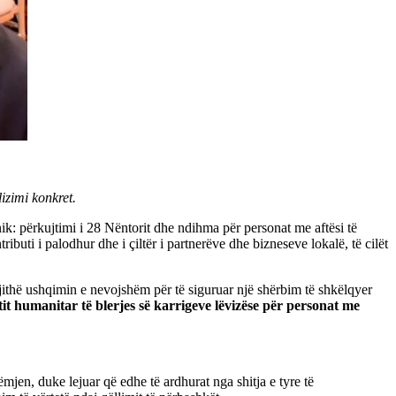
izimi konkret.
ik: përkujtimi i 28 Nëntorit dhe ndihma për personat me aftësi të
uti i palodhur dhe i çiltër i partnerëve dhe bizneseve lokalë, të cilët
gjithë ushqimin e nevojshëm për të siguruar një shërbim të shkëlqyer
it humanitar të blerjes së karrigeve lëvizëse për personat me
mjen, duke lejuar që edhe të ardhurat nga shitja e tyre të