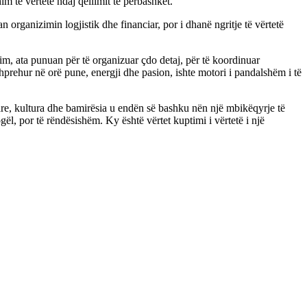
im të vërtetë ndaj qëllimit të përbashkët.
n organizimin logjistik dhe financiar, por i dhanë ngritje të vërtetë
im, ata punuan për të organizuar çdo detaj, për të koordinuar
 i shprehur në orë pune, energji dhe pasion, ishte motori i pandalshëm i të
tare, kultura dhe bamirësia u endën së bashku nën një mbikëqyrje të
l, por të rëndësishëm. Ky është vërtet kuptimi i vërtetë i një