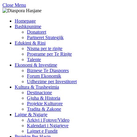
Close Menu
Homepage
Bashkpunime
Donatoret
Partneret Strategjik
Edukimi & Rini
Nisma per te rinjte
Programe per Te Rinjte
Talente
Ekonomi & Investime
Biznese Te Diaspores
Forum Ekonomik
Udhezime per Investitoret
Kultura & Trashegimia
Destinacione
Gjuha & Historia
Projekte Kulturore
Tradita & Zakone
Lajme & Ngjarje
Arkivi i Fotove/Video
Kalendari i Ngjarjeve
Lajmet e Fundit
Projekte Per Hasin