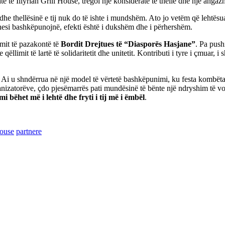
ë të Illyrian Grill House, tregoi një konsideratë të thellë dhe një angazh
 dhe thellësinë e tij nuk do të ishte i mundshëm. Ato jo vetëm që lehtësua
znesi bashkëpunojnë, efekti është i dukshëm dhe i përhershëm.
imit të pazakontë të
Bordit Drejtues të “Diasporës Hasjane”
. Pa push
qëllimit të lartë të solidaritetit dhe unitetit. Kontributi i tyre i çmuar,
të. Ai u shndërrua në një model të vërtetë bashkëpunimi, ku festa kombë
nizatorëve, çdo pjesëmarrës pati mundësinë të bënte një ndryshim të vogë
i bëhet më i lehtë dhe fryti i tij më i ëmbël
.
house
partnere