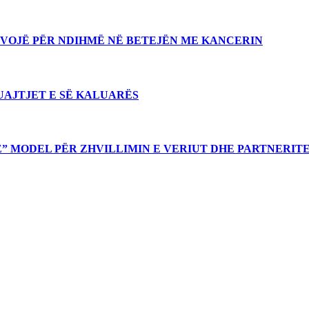
NEVOJË PËR NDIHMË NË BETEJËN ME KANCERIN
UAJTJET E SË KALUARËS
E” MODEL PËR ZHVILLIMIN E VERIUT DHE PARTNERI