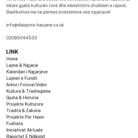
mbani gjallë kulturën tonë dhe mbështetni zhvillimin e rajonit.
Bashkohuni me ne përmes investimeve ose ngjarjeve!
info@diaspora-hasjane.co.uk
02085044533
LINK
Home
Lajme & Ngjarje
Kalendari i Ngjarjeve
Lajmet e Fundit
Arkivi i Fotove/Video
Kultura & Trashegimia
Gjuha & Historia
Projekte Kulturore
Tradita & Zakone
Projekte Per Hasin
Fushata
Iniciativat Aktuale
Raportet E Ndikimit