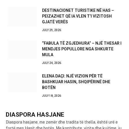
DESTINACIONET TURISTIKE NË HAS –
PEIZAZHET QË IA VLEN T’I VIZITOSH
GJATË VERËS
JULY 29, 2026
“FABULA TË ZGJEDHURA” – NJË THESAR I
MENDJES POPULLORE NGA SHKURTE
MULA
JULY 24, 2026
ELENA DAÇI: NJË VIZION PËR TË
BASHKUAR HASIN, SHQIPËRINË DHE
BOTËN
JULY 18, 2026
DIASPORA HASJANE
Diaspora hasjane, me zemër dhe tradita të thella, është urë e
fortë mes Hasit dhe botës. Me kontribute, vizita dhe kujtime, ju