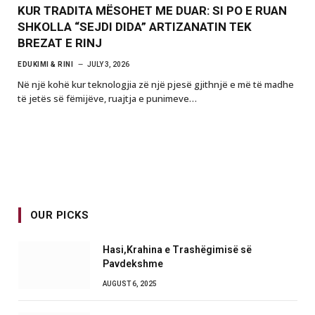
KUR TRADITA MËSOHET ME DUAR: SI PO E RUAN
SHKOLLA “SEJDI DIDA” ARTIZANATIN TEK
BREZAT E RINJ
EDUKIMI & RINI
JULY 3, 2026
Në një kohë kur teknologjia zë një pjesë gjithnjë e më të madhe
të jetës së fëmijëve, ruajtja e punimeve…
OUR PICKS
Hasi,Krahina e Trashëgimisë së
Pavdekshme
AUGUST 6, 2025