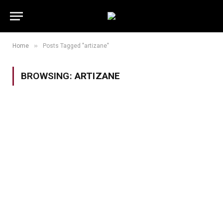
»
Home
Posts Tagged "artizane"
BROWSING:
ARTIZANE