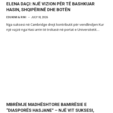
ELENA DAÇI: NJË VIZION PËR TË BASHKUAR
HASIN, SHQIPËRINË DHE BOTËN
EDUKIMI & RINI
JULY 18, 2026
Nga suksesi në Cambridge drejt kontributit për vendlindjen Kur
një vajzë nga Hasi arrin të trokasë në portat e Universitetit…
MBRËMJE MADHËSHTORE BAMIRËSIE E
“DIASPORËS HASJANE” – NJË VIT SUKSESI,