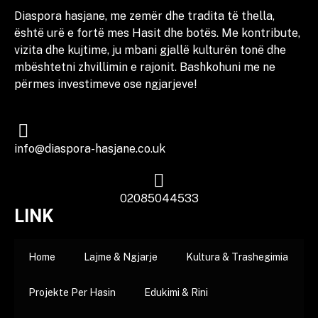
Diaspora hasjane, me zemër dhe tradita të thella,
është urë e fortë mes Hasit dhe botës. Me kontribute,
vizita dhe kujtime, ju mbani gjallë kulturën tonë dhe
mbështetni zhvillimin e rajonit. Bashkohuni me ne
përmes investimeve ose ngjarjeve!
info@diaspora-hasjane.co.uk
02085044533
LINK
Home
Lajme & Ngjarje
Kultura & Trashegimia
Projekte Per Hasin
Edukimi & Rini