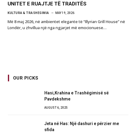
UNITET E RUAJTJE TË TRADITËS
KULTURA & TRASHEGIMIA
MAY 19, 2026
Më 8 maj 2026, në ambientet elegante të “Illyrian Grill House” në
Londër, u zhvillua një nga ngjarjet më emocionuese…
OUR PICKS
Hasi,Krahina e Trashëgimisë së
Pavdekshme
AUGUST 6, 2025
Jeta në Has: Një dashuri e përzier me
sfida