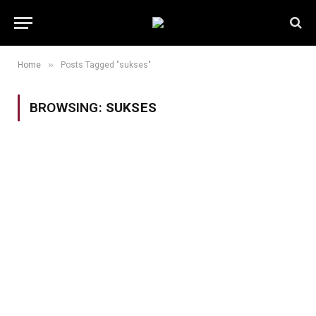
»
Home
Posts Tagged "sukses"
BROWSING:
SUKSES