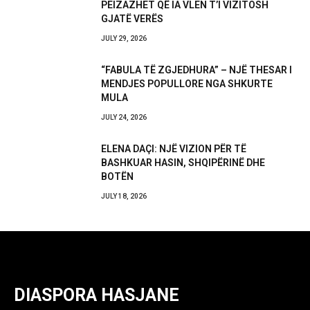
PEIZAZHET QË IA VLEN T’I VIZITOSH
GJATË VERËS
JULY 29, 2026
“FABULA TË ZGJEDHURA” – NJË THESAR I
MENDJES POPULLORE NGA SHKURTE
MULA
JULY 24, 2026
ELENA DAÇI: NJË VIZION PËR TË
BASHKUAR HASIN, SHQIPËRINË DHE
BOTËN
JULY 18, 2026
DIASPORA HASJANE